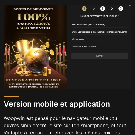
Version mobile et application
Woopwin est pensé pour le navigateur mobile : tu
ouvres simplement le site sur ton smartphone, et tout
s’adapte à l’écran. Tu retrouves les mêmes jeux, les