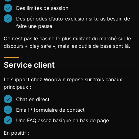
Des limites de session
Des périodes d’auto-exclusion si tu as besoin de
faire une pause
Ce n’est pas le casino le plus militant du marché sur le
discours « play safe », mais les outils de base sont là.
Service client
Le support chez Woopwin repose sur trois canaux
principaux :
Chat en direct
Email / formulaire de contact
Une FAQ assez basique en bas de page
En positif :