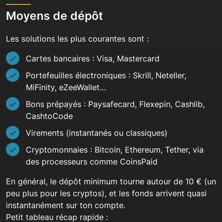
Moyens de dépôt
Les solutions les plus courantes sont :
Cartes bancaires : Visa, Mastercard
Portefeuilles électroniques : Skrill, Neteller,
MiFinity, eZeeWallet…
Bons prépayés : Paysafecard, Flexepin, Cashlib,
CashtoCode
Virements (instantanés ou classiques)
Cryptomonnaies : Bitcoin, Ethereum, Tether, via
des processeurs comme CoinsPaid
En général, le dépôt minimum tourne autour de 10 € (un
peu plus pour les cryptos), et les fonds arrivent quasi
instantanément sur ton compte.
Petit tableau récap rapide :