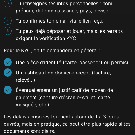
Tu renseignes tes infos personnelles : nom,
prénom, date de naissance, pays, devise.
Tu confirmes ton email via le lien reçu.
Tu peux déjà déposer et jouer, mais les retraits
exigent la vérification KYC.
Pour le KYC, on te demandera en général :
Une pièce d’identité (carte, passeport ou permis)
Un justificatif de domicile récent (facture,
relevé…)
Éventuellement un justificatif de moyen de
paiement (capture d’écran e-wallet, carte
masquée, etc.)
Les délais annoncés tournent autour de 1 à 3 jours
ouvrés, mais en pratique, ça peut être plus rapide si tes
documents sont clairs.