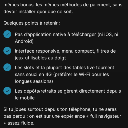
mêmes bonus, les mêmes méthodes de paiement, sans
devoir installer quoi que ce soit.
Quelques points à retenir :
Pas d’application native à télécharger (ni iOS, ni
Android)
Interface responsive, menu compact, filtres de
jeux utilisables au doigt
Les slots et la plupart des tables live tournent
sans souci en 4G (préférer le Wi-Fi pour les
longues sessions)
Les dépôts/retraits se gèrent directement depuis
le mobile
Si tu joues surtout depuis ton téléphone, tu ne seras
pas perdu : on est sur une expérience « full navigateur
» assez fluide.