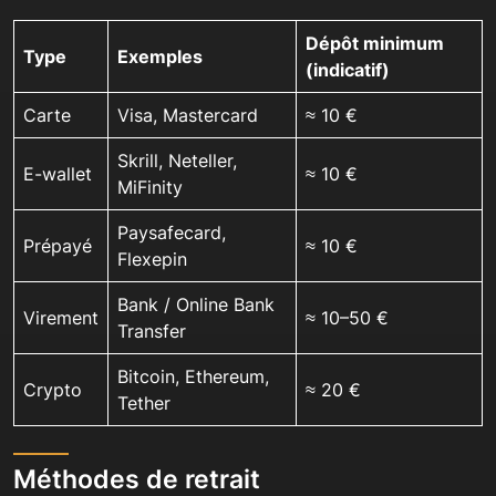
Dépôt minimum
Type
Exemples
(indicatif)
Carte
Visa, Mastercard
≈ 10 €
Skrill, Neteller,
E-wallet
≈ 10 €
MiFinity
Paysafecard,
Prépayé
≈ 10 €
Flexepin
Bank / Online Bank
Virement
≈ 10–50 €
Transfer
Bitcoin, Ethereum,
Crypto
≈ 20 €
Tether
Méthodes de retrait