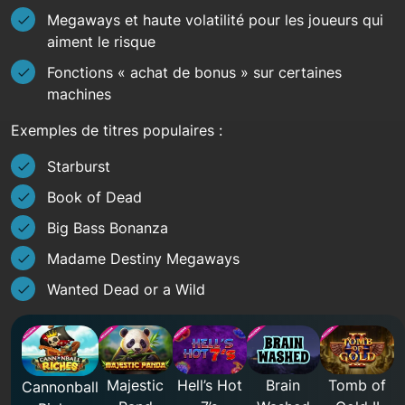
Megaways et haute volatilité pour les joueurs qui
aiment le risque
Fonctions « achat de bonus » sur certaines
machines
Exemples de titres populaires :
Starburst
Book of Dead
Big Bass Bonanza
Madame Destiny Megaways
Wanted Dead or a Wild
Majestic
Hell’s Hot
Brain
Tomb of
Cannonball