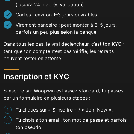
(jusqu’à 24 h après validation)
Cartes : environ 1–3 jours ouvrables
Virement bancaire : peut monter à 3–5 jours,
parfois un peu plus selon la banque
Dans tous les cas, le vrai déclencheur, c’est ton KYC :
tant que ton compte n’est pas vérifié, les retraits
peuvent rester en attente.
Inscription et KYC
S’inscrire sur Woopwin est assez standard, tu passes
par un formulaire en plusieurs étapes :
Tu cliques sur « S’inscrire » / « Join Now ».
Tu choisis ton email, ton mot de passe et parfois
ton pseudo.