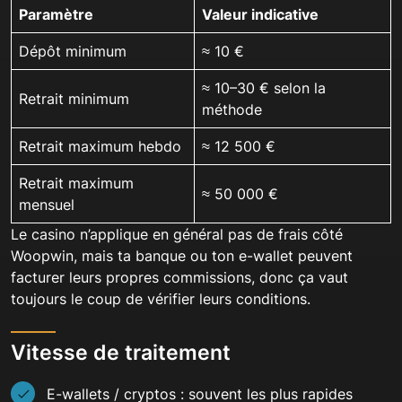
Paramètre
Valeur indicative
Dépôt minimum
≈ 10 €
≈ 10–30 € selon la
Retrait minimum
méthode
Retrait maximum hebdo
≈ 12 500 €
Retrait maximum
≈ 50 000 €
mensuel
Le casino n’applique en général pas de frais côté
Woopwin, mais ta banque ou ton e-wallet peuvent
facturer leurs propres commissions, donc ça vaut
toujours le coup de vérifier leurs conditions.
Vitesse de traitement
E-wallets / cryptos : souvent les plus rapides