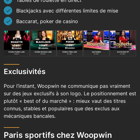
Blackjacks avec différentes limites de mise
Baccarat, poker de casino
Exclusivités
Pour l’instant, Woopwin ne communique pas vraiment
sur des jeux exclusifs à son logo. Le positionnement est
plutôt « best of du marché » : mieux vaut des titres
connus, stables et populaires que des exclus aux
mécaniques bancales.
Paris sportifs chez Woopwin