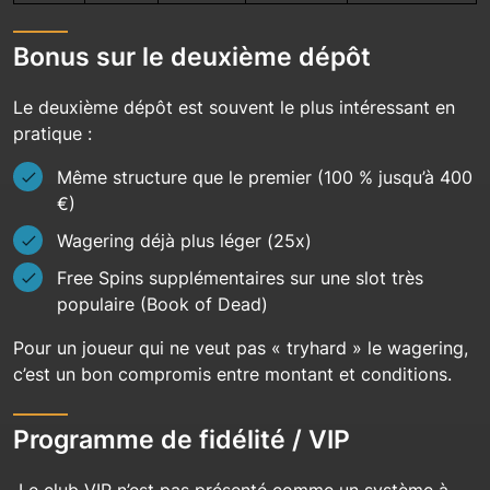
Bonus sur le deuxième dépôt
Le deuxième dépôt est souvent le plus intéressant en
pratique :
Même structure que le premier (100 % jusqu’à 400
€)
Wagering déjà plus léger (25x)
Free Spins supplémentaires sur une slot très
populaire (Book of Dead)
Pour un joueur qui ne veut pas « tryhard » le wagering,
c’est un bon compromis entre montant et conditions.
Programme de fidélité / VIP