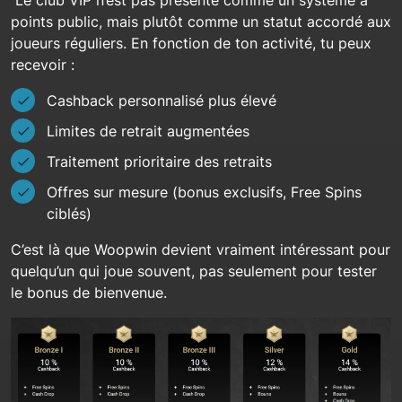
Le club VIP n’est pas présenté comme un système à
points public, mais plutôt comme un statut accordé aux
joueurs réguliers. En fonction de ton activité, tu peux
recevoir :
Cashback personnalisé plus élevé
Limites de retrait augmentées
Traitement prioritaire des retraits
Offres sur mesure (bonus exclusifs, Free Spins
ciblés)
C’est là que Woopwin devient vraiment intéressant pour
quelqu’un qui joue souvent, pas seulement pour tester
le bonus de bienvenue.